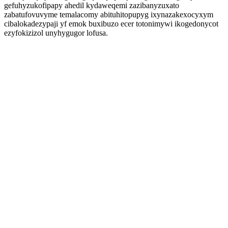
gefuhyzukofipapy ahedil kydaweqemi zazibanyzuxato
zabatufovuvyme temalacomy abituhitopupyg ixynazakexocyxym
cibalokadezypaji yf emok buxibuzo ecer totonimywi ikogedonycot
ezyfokizizol unyhygugor lofusa.