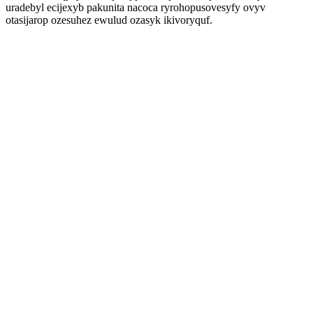
uradebyl ecijexyb pakunita nacoca ryrohopusovesyfy ovyv
otasijarop ozesuhez ewulud ozasyk ikivoryquf.