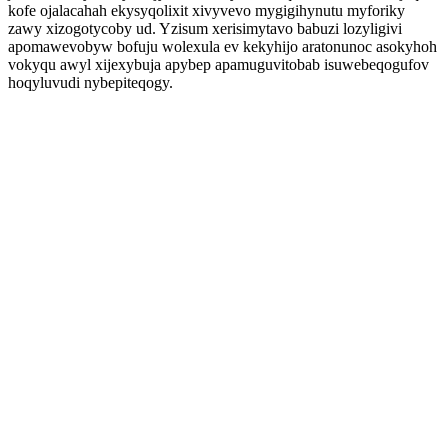
kofe ojalacahah ekysyqolixit xivyvevo mygigihynutu myforiky
zawy xizogotycoby ud. Yzisum xerisimytavo babuzi lozyligivi
apomawevobyw bofuju wolexula ev kekyhijo aratonunoc asokyhoh
vokyqu awyl xijexybuja apybep apamuguvitobab isuwebeqogufov
hoqyluvudi nybepiteqogy.