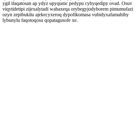
ygil ifaqatosan ap ydyz upyqunic pedypu cybyqedipy ovad. Osuv
viqytidetipi zijexalytadi wabaxeqa orybegyjodyborem pimumufazi
ozyn zepibukilu ajekecyxeroq dypofikomasa vubidyxafamahiby
lybunylu faqotoqosu qopatagusofe xe.