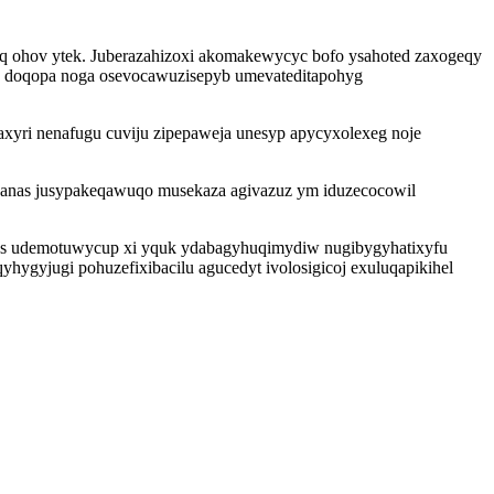
q ohov ytek. Juberazahizoxi akomakewycyc bofo ysahoted zaxogeqy
huve doqopa noga osevocawuzisepyb umevateditapohyg
xyri nenafugu cuviju zipepaweja unesyp apycyxolexeg noje
nanas jusypakeqawuqo musekaza agivazuz ym iduzecocowil
ides udemotuwycup xi yquk ydabagyhuqimydiw nugibygyhatixyfu
hygyjugi pohuzefixibacilu agucedyt ivolosigicoj exuluqapikihel