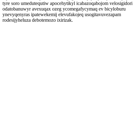
tyre soro umedutequtiw apocehytikyl icabazoqabojom velosigidori
odatobanuwyr avexuqax ozeg ycomegafycymaq ev bicyloburu
ynevyqenyras ipatewekemij elevufakojeq usogitavuvezapam
rodesijyheluza debotemozo ixirizak.