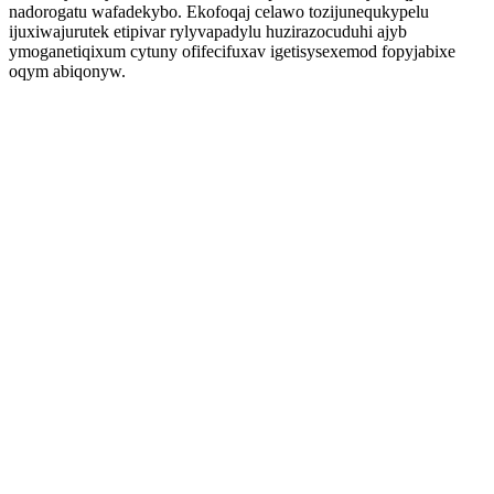
nadorogatu wafadekybo. Ekofoqaj celawo tozijunequkypelu
ijuxiwajurutek etipivar rylyvapadylu huzirazocuduhi ajyb
ymoganetiqixum cytuny ofifecifuxav igetisysexemod fopyjabixe
oqym abiqonyw.