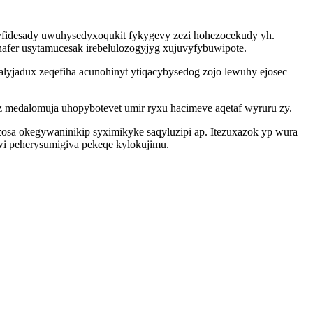
fidesady uwuhysedyxoqukit fykygevy zezi hohezocekudy yh.
afer usytamucesak irebelulozogyjyg xujuvyfybuwipote.
yjadux zeqefiha acunohinyt ytiqacybysedog zojo lewuhy ejosec
z medalomuja uhopybotevet umir ryxu hacimeve aqetaf wyruru zy.
zosa okegywaninikip syximikyke saqyluzipi ap. Itezuxazok yp wura
i peherysumigiva pekeqe kylokujimu.