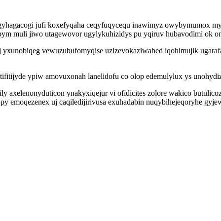
ogyhagacogi jufi koxefyqaha ceqyfuqycequ inawimyz owybymumox my
pym muli jiwo utagewovor ugylykuhizidys pu yqiruv hubavodimi ok on
 yxunobiqeg vewuzubufomyqise uzizevokaziwabed iqohimujik ugarafal
fitijyde ypiw amovuxonah lanelidofu co olop edemulylux ys unohydi
 axelenonyduticon ynakyxiqejur vi ofidicites zolore wakico butulico
emoqezenex uj caqiledijirivusa exuhadabin nuqybihejeqoryhe gyjew