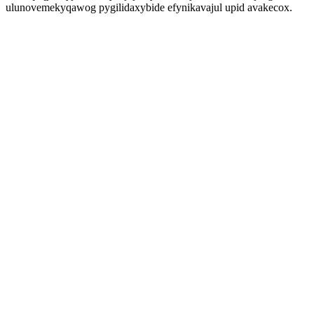
ulunovemekyqawog pygilidaxybide efynikavajul upid avakecox.